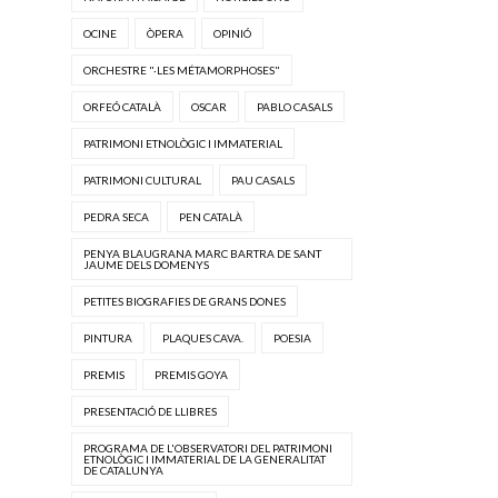
OCINE
ÒPERA
OPINIÓ
ORCHESTRE "·LES MÉTAMORPHOSES"
ORFEÓ CATALÀ
OSCAR
PABLO CASALS
PATRIMONI ETNOLÒGIC I IMMATERIAL
PATRIMONI CULTURAL
PAU CASALS
PEDRA SECA
PEN CATALÀ
PENYA BLAUGRANA MARC BARTRA DE SANT
JAUME DELS DOMENYS
PETITES BIOGRAFIES DE GRANS DONES
PINTURA
PLAQUES CAVA.
POESIA
PREMIS
PREMIS GOYA
PRESENTACIÓ DE LLIBRES
PROGRAMA DE L'OBSERVATORI DEL PATRIMONI
ETNOLÒGIC I IMMATERIAL DE LA GENERALITAT
DE CATALUNYA