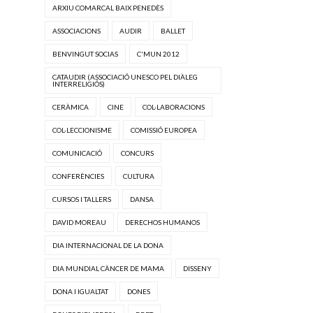
ARXIU COMARCAL BAIX PENEDÈS
ASSOCIACIONS
AUDIR
BALLET
BENVINGUT SOCIAS
C'MUN 2012
CATAUDIR (ASSOCIACIÓ UNESCO PEL DIÀLEG
INTERRELIGIÓS)
CERÀMICA
CINE
COL·LABORACIONS
COL·LECCIONISME
COMISSIÓ EUROPEA
COMUNICACIÓ
CONCURS
CONFERÈNCIES
CULTURA
CURSOS I TALLERS
DANSA
DAVID MOREAU
DERECHOS HUMANOS
DIA INTERNACIONAL DE LA DONA
DIA MUNDIAL CÀNCER DE MAMA
DISSENY
DONA I IGUALTAT
DONES