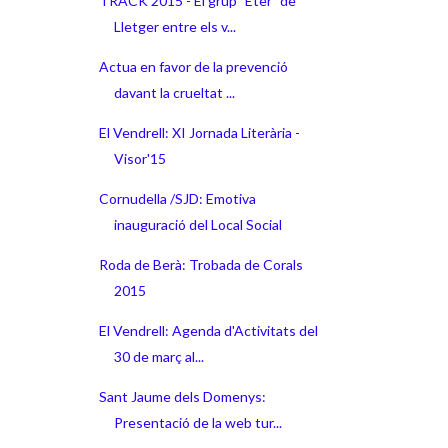
TRACK 2015 - El grup "Eter" de
Lletger entre els v...
Actua en favor de la prevenció
davant la crueltat ...
El Vendrell: XI Jornada Literària -
Visor'15
Cornudella /SJD: Emotiva
inauguració del Local Social
Roda de Berà: Trobada de Corals
2015
El Vendrell: Agenda d'Activitats del
30 de març al...
Sant Jaume dels Domenys:
Presentació de la web tur...