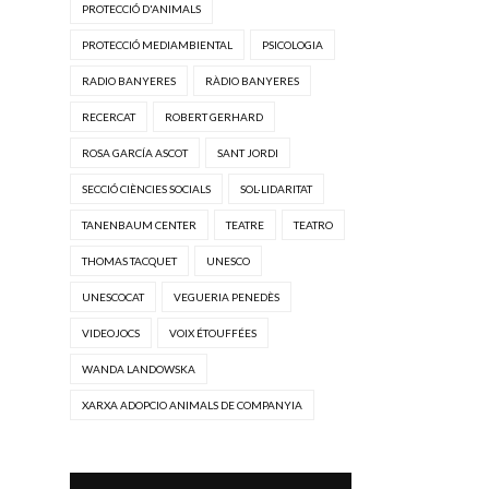
PROTECCIÓ D'ANIMALS
PROTECCIÓ MEDIAMBIENTAL
PSICOLOGIA
RADIO BANYERES
RÀDIO BANYERES
RECERCAT
ROBERT GERHARD
ROSA GARCÍA ASCOT
SANT JORDI
SECCIÓ CIÈNCIES SOCIALS
SOL·LIDARITAT
TANENBAUM CENTER
TEATRE
TEATRO
THOMAS TACQUET
UNESCO
UNESCOCAT
VEGUERIA PENEDÈS
VIDEOJOCS
VOIX ÉTOUFFÉES
WANDA LANDOWSKA
XARXA ADOPCIO ANIMALS DE COMPANYIA