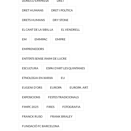
DONES D'EMPRESA
DRET
DRET HUMANS
DRET I POLÍTICA
DRETS HUMANS
DRY STONE
EL CANT DE LA SIBIL·LA
EL VENDRELL
EM
EMMPAC
EMPRE
EMPRENEDORS
ENTITATS SENSE ÀNIM DE LUCRE
ESCULTURA
ESPAI D'ART LES QUINTANES
ETNOLOGIA EN XARXA
EU
EUGENI D'ORS
EUROPA
EUROPA. ART.
EXPOSICIONS
FESTES TRADICIONALS
FIMPC 2025
FIRES
FOTOGRAFIA
FRANCK RUSO
FRANK BRALEY
FUNDACIÓ FC BARCELONA