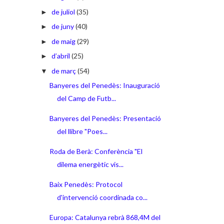
de juliol
(35)
►
de juny
(40)
►
de maig
(29)
►
d’abril
(25)
►
de març
(54)
▼
Banyeres del Penedès: Inauguració
del Camp de Futb...
Banyeres del Penedès: Presentació
del llibre "Poes...
Roda de Berà: Conferència "El
dilema energètic vis...
Baix Penedès: Protocol
d'intervenció coordinada co...
Europa: Catalunya rebrà 868,4M del