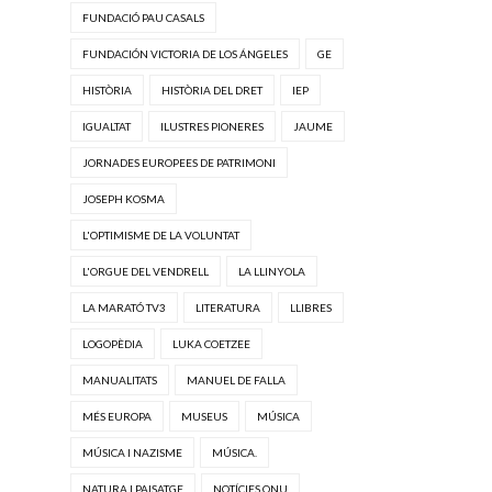
FUNDACIÓ PAU CASALS
FUNDACIÓN VICTORIA DE LOS ÁNGELES
GE
HISTÒRIA
HISTÒRIA DEL DRET
IEP
IGUALTAT
ILUSTRES PIONERES
JAUME
JORNADES EUROPEES DE PATRIMONI
JOSEPH KOSMA
L'OPTIMISME DE LA VOLUNTAT
L'ORGUE DEL VENDRELL
LA LLINYOLA
LA MARATÓ TV3
LITERATURA
LLIBRES
LOGOPÈDIA
LUKA COETZEE
MANUALITATS
MANUEL DE FALLA
MÉS EUROPA
MUSEUS
MÚSICA
MÚSICA I NAZISME
MÚSICA.
NATURA I PAISATGE
NOTÍCIES ONU