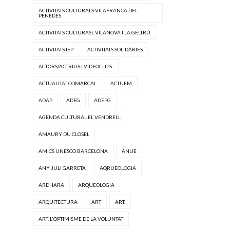
ACTIVITATS CULTURALS VILAFRANCA DEL
PENEDÈS
ACTIVITATS CULTURASL VILANOVA I LA GELTRÚ
ACTIVITATS IEP
ACTIVITATS SOLIDÀRIES
ACTORS/ACTRIUS I VIDEOCLIPS.
ACTUALITAT COMARCAL
ACTUEM
ADAP
ADEG
ADEPG
AGENDA CULTURAL EL VENDRELL
AMAURY DU CLOSEL
AMICS UNESCO BARCELONA
ANUE
ANY JULI GARRETA
AQRUEOLOGIA
ARDHARA
ARQUEOLOGIA
ARQUITECTURA
ART
ART.
ART. L'OPTIMISME DE LA VOLUNTAT