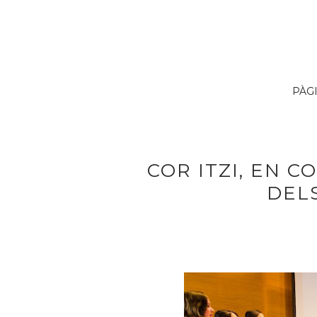
PÀG
COR ITZI, EN 
DEL