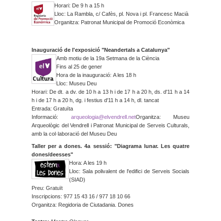
Horari: De 9 h a 15 h
Lloc: La Rambla, c/ Cafès, pl. Nova i pl. Francesc Macià
Organitza: Patronat Municipal de Promoció Econòmica
Inauguració de l'exposició "Neandertals a Catalunya"
Amb motiu de la 19a Setmana de la Ciència
Fins al 25 de gener
Hora de la inauguració: A les 18 h
Lloc: Museu Deu
Horari: De dt. a dv. de 10 h a 13 h i de 17 h a 20 h, ds. d'11 h a 14
h i de 17 h a 20 h, dg. i festius d'11 h a 14 h, dl. tancat
Entrada: Gratuïta
Informació:
arqueologia@
elvendrell.net
Organitza: Museu
Arqueològic del Vendrell i Patronat Municipal de Serveis Culturals,
amb la col·laboració del Museu Deu
Taller per a dones. 4a sessió: "Diagrama lunar. Les quatre
dones/deesses"
Hora: A les 19 h
Lloc: Sala polivalent de l'edifici de Serveis Socials
(SIAD)
Preu: Gratuït
Inscripcions: 977 15 43 16 / 977 18 10 66
Organitza: Regidoria de Ciutadania. Dones