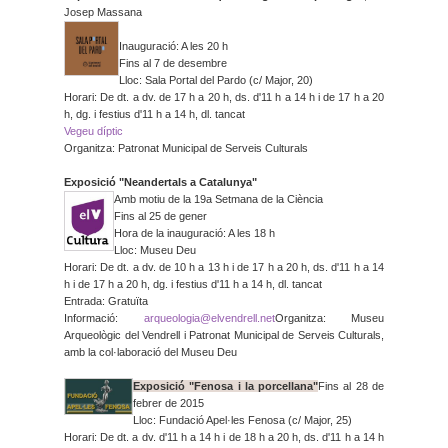
Josep Massana
Inauguració: A les 20 h
Fins al 7 de desembre
Lloc: Sala Portal del Pardo (c/ Major, 20)
Horari: De dt. a dv. de 17 h a 20 h, ds. d'11 h a 14 h i de 17 h a 20
h, dg. i festius d'11 h a 14 h, dl. tancat
Vegeu díptic
Organitza: Patronat Municipal de Serveis Culturals
Exposició "Neandertals a Catalunya"
Amb motiu de la 19a Setmana de la Ciència
Fins al 25 de gener
Hora de la inauguració: A les 18 h
Lloc: Museu Deu
Horari: De dt. a dv. de 10 h a 13 h i de 17 h a 20 h, ds. d'11 h a 14
h i de 17 h a 20 h, dg. i festius d'11 h a 14 h, dl. tancat
Entrada: Gratuïta
Informació:
arqueologia@elvendrell.net
Organitza: Museu
Arqueològic del Vendrell i Patronat Municipal de Serveis Culturals,
amb la col·laboració del Museu Deu
Exposició "Fenosa i la porcellana"
Fins al 28 de
febrer de 2015
Lloc: Fundació Apel·les Fenosa (c/ Major, 25)
Horari: De dt. a dv. d'11 h a 14 h i de 18 h a 20 h, ds. d'11 h a 14 h