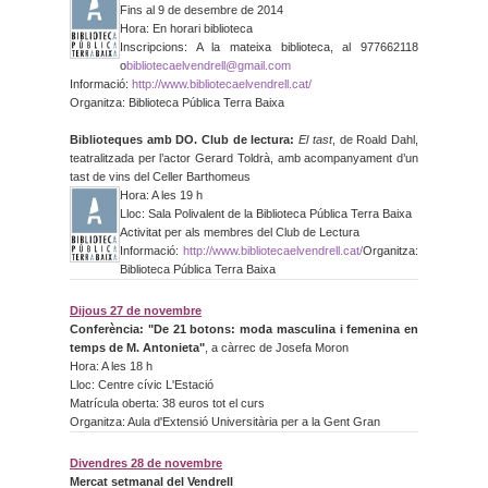
Fins al 9 de desembre de 2014
Hora: En horari biblioteca
Inscripcions: A la mateixa biblioteca, al 977662118
o
bibliotecaelvendrell@gmail.com
Informació:
http://www.
bibliotecaelvendrell.cat/
Organitza: Biblioteca Pública Terra Baixa
Biblioteques amb DO. Club de lectura:
El tast
, de Roald Dahl,
teatralitzada per l’actor Gerard Toldrà, amb acompanyament d’un
tast de vins del Celler Barthomeus
Hora: A les 19 h
Lloc: Sala Polivalent de la Biblioteca Pública Terra Baixa
Activitat per als membres del Club de Lectura
Informació:
http://www.
bibliotecaelvendrell.cat/
Organitza:
Biblioteca Pública Terra Baixa
Dijous 27 de novembre
Conferència: "De 21 botons: moda masculina i femenina en
temps de M. Antonieta"
, a càrrec de Josefa Moron
Hora: A les 18 h
Lloc: Centre cívic L'Estació
Matrícula oberta: 38 euros tot el curs
Organitza: Aula d'Extensió Universitària per a la Gent Gran
Divendres 28 de novembre
Mercat setmanal del Vendrell