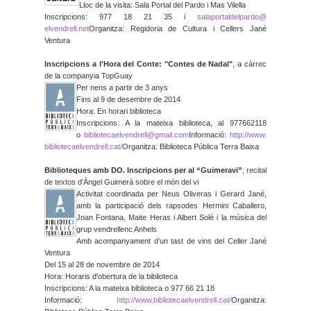
Lloc de la visita: Sala Portal del Pardo i Mas Vilella
Inscripcions: 977 18 21 35 i
salaportaldelpardo@
elvendrell.net
Organitza: Regidoria de Cultura i Cellers Jané
Ventura
Inscripcions a l'Hora del Conte: "Contes de Nadal"
, a càrrec
de la companyia TopGuay
Per nens a partir de 3 anys
Fins al 9 de desembre de 2014
Hora: En horari biblioteca
Inscripcions: A la mateixa biblioteca, al 977662118
o
bibliotecaelvendrell@gmail.
com
Informació:
http://www.
bibliotecaelvendrell.cat/
Organitza: Biblioteca Pública Terra Baixa
Biblioteques amb DO. Inscripcions per al “Guimeravi”
, recital
de textos d’Àngel Guimerà sobre el món del vi
Activitat coordinada per Neus Oliveras i Gerard Jané,
amb la participació dels rapsodes Hermini Caballero,
Joan Fontana, Maite Heras i Albert Solé i la música del
grup vendrellenc Anhels
Amb acompanyament d’un tast de vins del Celler Jané
Ventura
Del 15 al 28 de novembre de 2014
Hora: Horaris d'obertura de la biblioteca
Inscripcions: A la mateixa biblioteca o 977 66 21 18
Informació:
http://www.
bibliotecaelvendrell.cat/
Organitza: