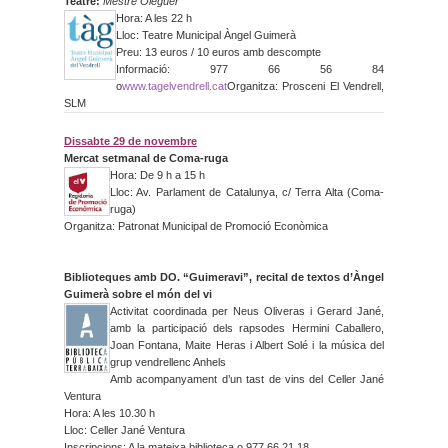
Teatre:
Mestre Oleguer
Hora: A les 22 h
Lloc: Teatre Municipal Àngel Guimerà
Preu: 13 euros / 10 euros amb descompte
Informació: 977 66 56 84
o
www.tagelvendrell.cat
Organitza: Prosceni El Vendrell,
SLM
Dissabte 29 de novembre
Mercat setmanal de Coma-ruga
Hora: De 9 h a 15 h
Lloc: Av. Parlament de Catalunya, c/ Terra Alta (Coma-
ruga)
Organitza: Patronat Municipal de Promoció Econòmica
Biblioteques amb DO. “Guimeravi”, recital de textos d’Àngel
Guimerà sobre el món del vi
Activitat coordinada per Neus Oliveras i Gerard Jané,
amb la participació dels rapsodes Hermini Caballero,
Joan Fontana, Maite Heras i Albert Solé i la música del
grup vendrellenc Anhels
Amb acompanyament d’un tast de vins del Celler Jané
Ventura
Hora: A les 10.30 h
Lloc: Celler Jané Ventura
Inscripcions: A la mateixa biblioteca o 977 66 21 18