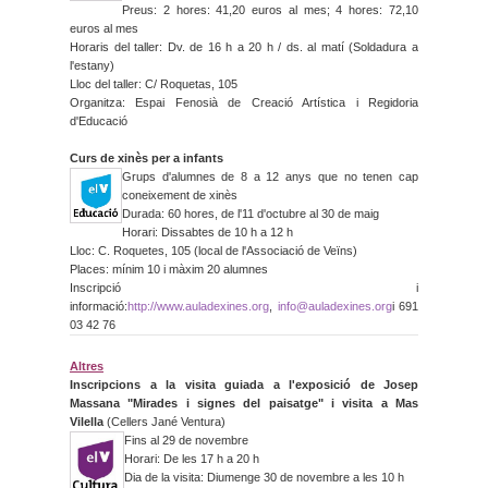
Preus: 2 hores: 41,20 euros al mes; 4 hores: 72,10
euros al mes
Horaris del taller: Dv. de 16 h a 20 h / ds. al matí (Soldadura a
l'estany)
Lloc del taller: C/ Roquetas, 105
Organitza: Espai Fenosià de Creació Artística i Regidoria
d'Educació
Curs de xinès per a infants
Grups d'alumnes de 8 a 12 anys que no tenen cap
coneixement de xinès
Durada: 60 hores, de l'11 d'octubre al 30 de maig
Horari: Dissabtes de 10 h a 12 h
Lloc: C. Roquetes, 105 (local de l'Associació de Veïns)
Places: mínim 10 i màxim 20 alumnes
Inscripció i
informació:
http://www.auladexines.org
,
info@auladexines.org
i 691
03 42 76
Altres
Inscripcions a la visita guiada a l'exposició de Josep
Massana "Mirades i signes del paisatge" i visita a Mas
Vilella
(Cellers Jané Ventura)
Fins al 29 de novembre
Horari: De les 17 h a 20 h
Dia de la visita: Diumenge 30 de novembre a les 10 h