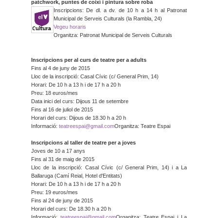
patchwork, puntes de coixí i pintura sobre roba
Inscripcions: De dl. a dv. de 10 h a 14 h al Patronat
Municipal de Serveis Culturals (la Rambla, 24)
Vegeu horaris
Organitza: Patronat Municipal de Serveis Culturals
Inscripcions per al curs de teatre per a adults
Fins al 4 de juny de 2015
Lloc de la inscripció: Casal Cívic (c/ General Prim, 14)
Horari: De 10 h a 13 h i de 17 h a 20 h
Preu: 18 euros/mes
Data inici del curs: Dijous 11 de setembre
Fins al 16 de juliol de 2015
Horari del curs: Dijous de 18.30 h a 20 h
Informació:
teatreespai@gmail.
com
Organitza: Teatre Espai
Inscripcions al taller de teatre per a joves
Joves de 10 a 17 anys
Fins al 31 de maig de 2015
Lloc de la inscripció: Casal Cívic (c/ General Prim, 14) i a La
Ballaruga (Camí Reial, Hotel d'Entitats)
Horari: De 10 h a 13 h i de 17 h a 20 h
Preu: 19 euros/mes
Fins al 24 de juny de 2015
Horari del curs: De 18.30 h a 20 h
Informació:
teatreespai@gmail.
com
Organitza: Teatre Espai i La