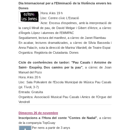
Dia Internacional per a l’Eliminació de la Violència envers les
Dones
Hora: A les 19 h
Lloc: Centre cívic L'Estació
Acte: Encesa d’espelmes, amb la interpretació de
la cançó Mirall de pau, de David Melgar i Gibert d’Artze, a càrrec
d’Àngels López i alumnes de l’EMMPAC
Seguidament, lectura del manifest, a càrrec de Janet Riambau
En acabar, lectures dramatitzades, a càrrec de Sílvia Basseda i
Anna Palacín, sota la direcció de Marina Vilardell, de Teatre Espai
Organitza: Regidoria de Ciutadania. Dones
Cicle de conferències de tardor: "Pau Casals i Antoine de
Saint- Exupéry. Dos camins per la pau"
, a càrrec de Joan
Manuel del Pozo
Hora: A les 20 h
Lloc: Sala Polivalent de l'Escola Municipal de Música Pau Casals
(pl. Tívoli, 3-7)
Entrada: Gratuïta
Organitza: Associació Musical Pau Casals i Amics de l'Orgue del
Vendrell
Dimecres 26 de novembre
Inscripcions a l'Hora del conte "Contes de Nadal"
, a càrrec
de la companyia TopGuay
Per nens a partir de 3 anys