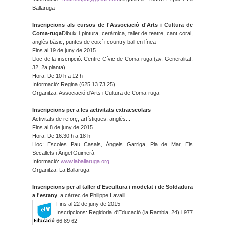
Ballaruga
Inscripcions als cursos de l'Associació d'Arts i Cultura de
Coma-ruga
Dibuix i pintura, ceràmica, taller de teatre, cant coral,
anglès bàsic, puntes de coixí i country ball en línea
Fins al 19 de juny de 2015
Lloc de la inscripció: Centre Cívic de Coma-ruga (av. Generalitat,
32, 2a planta)
Hora: De 10 h a 12 h
Informació: Regina (625 13 73 25)
Organitza: Associació d'Arts i Cultura de Coma-ruga
Inscripcions per a les activitats extraescolars
Activitats de reforç, artístiques, anglès...
Fins al 8 de juny de 2015
Hora: De 16.30 h a 18 h
Lloc: Escoles Pau Casals, Àngels Garriga, Pla de Mar, Els
Secallets i Àngel Guimerà
Informació:
www.laballaruga.
org
Organitza: La Ballaruga
Inscripcions per al taller d'Escultura i modelat i de Soldadura
a l'estany
, a càrrec de Philippe Lavaill
Fins al 22 de juny de 2015
Inscripcions: Regidoria d'Educació (la Rambla, 24) i 977
66 89 62