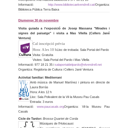
Informació:
http://www.
bibliotecaelvendrell.cat/
Organitza:
Biblioteca Pública Terra Baixa
Diumenge 30 de novembre
Visita guiada a l'exposició de Josep Massana "Mirades i
signes del paisatge" i visita a Mas Vilella (Cellers Jané
Ventura)
Cal inscripció prèvia
Hora: A les 10 h
Lloc de trobada: Sala Portal del Pardo
Visita: Gratuïta
Visites: Sala Portal del Pardo i Mas Vilella
Informació: 977 18 21 35 i
salaportaldelpardo@
elvendrell.net
Organitza: Regidoria de Cultura i Cellers Jané Ventura
Activitat familiar: Mediterrani
Amb música de Manuel Martínez i pintura en directe de
Laura Borràs
Hora: A les 12 h
Lloc: Sala Polivalent de la Vil·la Museu Pau Casals
Entrada: 3 euros
Informació:
www.paucasals.org
Organitza: Vil·la Museu Pau
Casals
Cicle de Tardor:
Brossa Quartet de Corda
Músiques de l'Holocaust