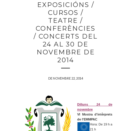
EXPOSICIÓNS /
CURSOS /
TEATRE /
CONFERÈNCIES
/ CONCERTS DEL
24 AL 30 DE
NOVEMBRE DE
2014
DE NOVEMBRE 22, 2014
Dilluns 24 de
novembre
VI Mostra d'intèrprets
de l'EMMPAC
Hora: De 19 h a
21 h