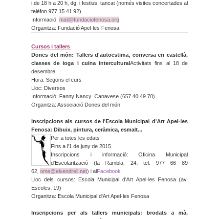
i de 18 h a 20 h, dg. i festius, tancat (només visites concertades al
telèfon 977 15 41 92)
Informació:
mail@
fundaciofenosa.org
Organitza: Fundació Apel·les Fenosa
Cursos i tallers
Dones del món: Tallers d'autoestima, conversa en castellà,
classes de ioga i cuina intercultural
Activitats fins al 18 de
desembre
Hora: Segons el curs
Lloc: Diversos
Informació: Fanny Nancy Canavese (657 40 49 70)
Organitza: Associació Dones del món
Inscripcions als cursos de l'Escola Municipal d'Art Apel·les
Fenosa: Dibuix, pintura, ceràmica, esmalt...
Per a totes les edats
Fins a l'1 de juny de 2015
Inscripcions i informació: Oficina Municipal
d'Escolarització (la Rambla, 24, tel. 977 66 89
62,
ome@elvendrell.net
) i al
Facebook
Lloc dels cursos: Escola Municipal d'Art Apel·les Fenosa (av.
Escoles, 19)
Organitza: Escola Municipal d'Art Apel·les Fenosa
Inscripcions per als tallers municipals: brodats a mà,