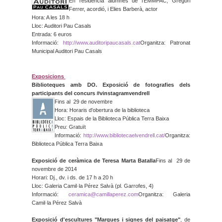
En residència alumnes de l'EMMPAC, Gregori
Ferrer, acordió, i Elies Barberà, actor
Hora: A les 18 h
Lloc: Auditori Pau Casals
Entrada: 6 euros
Informació:
http://www.auditoripaucasals.
cat
Organitza: Patronat
Municipal Auditori Pau Casals
Exposicions
Biblioteques amb DO. Exposició de fotografies dels
participants del concurs #vinstagramvendrell
Fins al 29 de novembre
Hora: Horaris d'obertura de la biblioteca
Lloc: Espais de la Biblioteca Pública Terra Baixa
Preu: Gratuït
Informació:
http://www.
bibliotecaelvendrell.cat/
Organitza:
Biblioteca Pública Terra Baixa
Exposició de ceràmica de Teresa Marta Batalla
Fins al 29 de
novembre de 2014
Horari: Dj., dv. i ds. de 17 h a 20 h
Lloc: Galeria Camil·la Pérez Salvà (pl. Garrofes, 4)
Informació:
ceramica@camillaperez.com
Organitza: Galeria
Camil·la Pérez Salvà
Exposició d'escultures "Marques i signes del paisatge"
, de