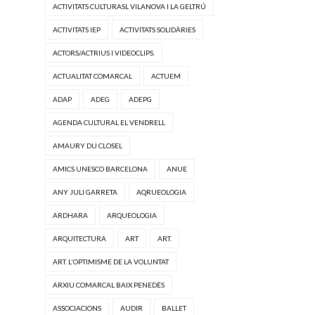
ACTIVITATS CULTURASL VILANOVA I LA GELTRÚ
ACTIVITATS IEP
ACTIVITATS SOLIDÀRIES
ACTORS/ACTRIUS I VIDEOCLIPS.
ACTUALITAT COMARCAL
ACTUEM
ADAP
ADEG
ADEPG
AGENDA CULTURAL EL VENDRELL
AMAURY DU CLOSEL
AMICS UNESCO BARCELONA
ANUE
ANY JULI GARRETA
AQRUEOLOGIA
ARDHARA
ARQUEOLOGIA
ARQUITECTURA
ART
ART.
ART. L'OPTIMISME DE LA VOLUNTAT
ARXIU COMARCAL BAIX PENEDÈS
ASSOCIACIONS
AUDIR
BALLET