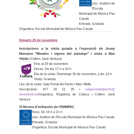
Lloc: Auditori de
l'Escola
Municipal de Música Pau
Casals
Entrada: Gratuïta
Organitza: Escola Municipal de Música Pau Casals
Dimarts 25 de novembre
Inscripcions a la visita guiada a l'exposició de Josep
Massana "Mirades i signes del paisatge" i visita a Mas
Vilella
(Cellers Jané Ventura)
Fins al 29 de novembre
Horari: De les 17 h a 20 h
Dia de la visita: Diumenge 30 de novembre, a les 10 h
Visita: Gratuïta
Lloc de la visita: Sala Portal del Pardo i Mas Vilella
Inscripcions: 977 18 21 35 i
salaportaldelpardo@
elvendrell.net
Organitza: Regidoria de Cultura i Cellers Jané
Ventura
VI Mostra d'intèrprets de l'EMMPAC
Hora: De 19 h a 21 h
Lloc: Auditori de l'Escola Municipal de Música Pau Casals
Entrada: Gratuïta
Organitza: Escola Municipal de Música Pau Casals