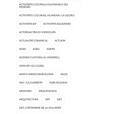
ACTIVITATS CULTURALS VILAFRANCA DEL
PENEDÈS
ACTIVITATS CULTURASL VILANOVA I LA GELTRÚ
ACTIVITATS IEP
ACTIVITATS SOLIDÀRIES
ACTORS/ACTRIUS I VIDEOCLIPS.
ACTUALITAT COMARCAL
ACTUEM
ADAP
ADEG
ADEPG
AGENDA CULTURAL EL VENDRELL
AMAURY DU CLOSEL
AMICS UNESCO BARCELONA
ANUE
ANY JULI GARRETA
AQRUEOLOGIA
ARDHARA
ARQUEOLOGIA
ARQUITECTURA
ART
ART.
ART. L'OPTIMISME DE LA VOLUNTAT