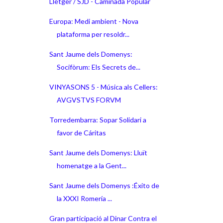
Lletger / SJD - Caminada Popular
Europa: Medi ambient - Nova
plataforma per resoldr...
Sant Jaume dels Domenys:
Socifòrum: Els Secrets de...
VINYASONS 5 - Música als Cellers:
AVGVSTVS FORVM
Torredembarra: Sopar Solidari a
favor de Cáritas
Sant Jaume dels Domenys: Lluït
homenatge a la Gent...
Sant Jaume dels Domenys :Éxito de
la XXXI Romería ...
Gran participació al Dinar Contra el