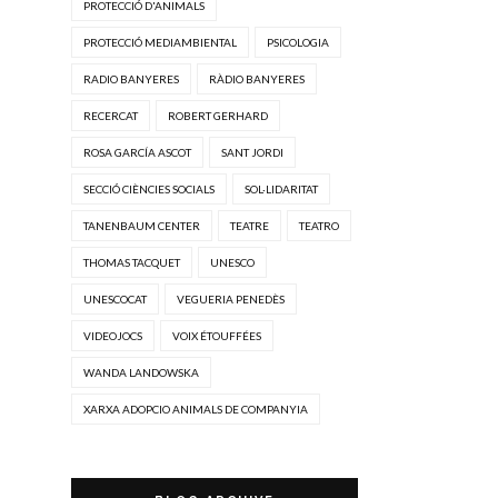
PROTECCIÓ D'ANIMALS
PROTECCIÓ MEDIAMBIENTAL
PSICOLOGIA
RADIO BANYERES
RÀDIO BANYERES
RECERCAT
ROBERT GERHARD
ROSA GARCÍA ASCOT
SANT JORDI
SECCIÓ CIÈNCIES SOCIALS
SOL·LIDARITAT
TANENBAUM CENTER
TEATRE
TEATRO
THOMAS TACQUET
UNESCO
UNESCOCAT
VEGUERIA PENEDÈS
VIDEOJOCS
VOIX ÉTOUFFÉES
WANDA LANDOWSKA
XARXA ADOPCIO ANIMALS DE COMPANYIA