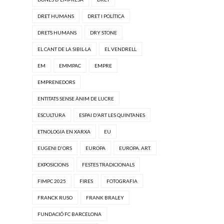
DRET HUMANS
DRET I POLÍTICA
DRETS HUMANS
DRY STONE
EL CANT DE LA SIBIL·LA
EL VENDRELL
EM
EMMPAC
EMPRE
EMPRENEDORS
ENTITATS SENSE ÀNIM DE LUCRE
ESCULTURA
ESPAI D'ART LES QUINTANES
ETNOLOGIA EN XARXA
EU
EUGENI D'ORS
EUROPA
EUROPA. ART.
EXPOSICIONS
FESTES TRADICIONALS
FIMPC 2025
FIRES
FOTOGRAFIA
FRANCK RUSO
FRANK BRALEY
FUNDACIÓ FC BARCELONA