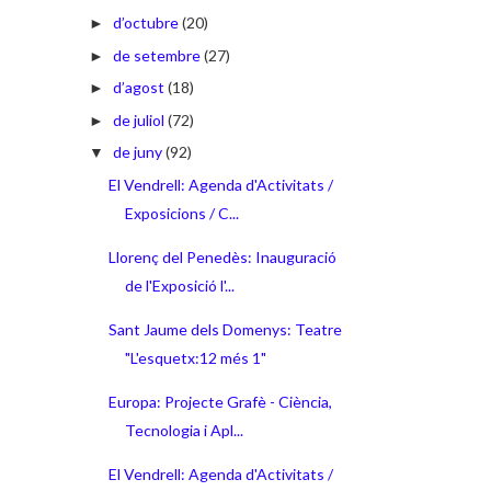
d’octubre
(20)
►
de setembre
(27)
►
d’agost
(18)
►
de juliol
(72)
►
de juny
(92)
▼
El Vendrell: Agenda d'Activitats /
Exposicions / C...
Llorenç del Penedès: Inauguració
de l'Exposició l'...
Sant Jaume dels Domenys: Teatre
"L'esquetx:12 més 1"
Europa: Projecte Grafè - Ciència,
Tecnologia i Apl...
El Vendrell: Agenda d'Activitats /