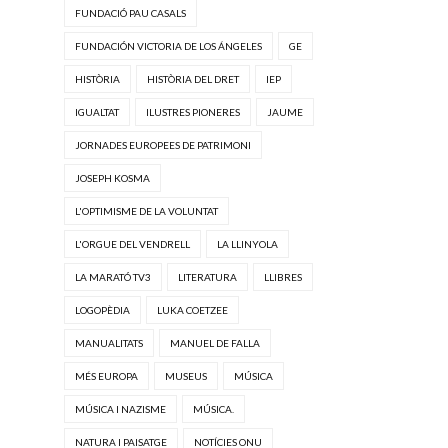
FUNDACIÓ PAU CASALS
FUNDACIÓN VICTORIA DE LOS ÁNGELES
GE
HISTÒRIA
HISTÒRIA DEL DRET
IEP
IGUALTAT
ILUSTRES PIONERES
JAUME
JORNADES EUROPEES DE PATRIMONI
JOSEPH KOSMA
L'OPTIMISME DE LA VOLUNTAT
L'ORGUE DEL VENDRELL
LA LLINYOLA
LA MARATÓ TV3
LITERATURA
LLIBRES
LOGOPÈDIA
LUKA COETZEE
MANUALITATS
MANUEL DE FALLA
MÉS EUROPA
MUSEUS
MÚSICA
MÚSICA I NAZISME
MÚSICA.
NATURA I PAISATGE
NOTÍCIES ONU