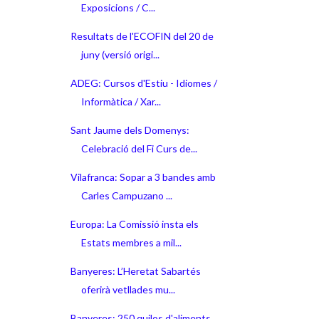
Exposicions / C...
Resultats de l'ECOFIN del 20 de
juny (versió origi...
ADEG: Cursos d'Estiu - Idiomes /
Informàtica / Xar...
Sant Jaume dels Domenys:
Celebració del Fi Curs de...
Vilafranca: Sopar a 3 bandes amb
Carles Campuzano ...
Europa: La Comissió insta els
Estats membres a mil...
Banyeres: L’Heretat Sabartés
oferirà vetllades mu...
Banyeres: 250 quilos d'aliments