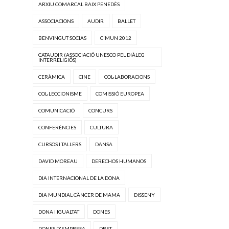
ARXIU COMARCAL BAIX PENEDÈS
ASSOCIACIONS
AUDIR
BALLET
BENVINGUT SOCIAS
C'MUN 2012
CATAUDIR (ASSOCIACIÓ UNESCO PEL DIÀLEG
INTERRELIGIÓS)
CERÀMICA
CINE
COL·LABORACIONS
COL·LECCIONISME
COMISSIÓ EUROPEA
COMUNICACIÓ
CONCURS
CONFERÈNCIES
CULTURA
CURSOS I TALLERS
DANSA
DAVID MOREAU
DERECHOS HUMANOS
DIA INTERNACIONAL DE LA DONA
DIA MUNDIAL CÀNCER DE MAMA
DISSENY
DONA I IGUALTAT
DONES
DONES D'EMPRESA
DRET