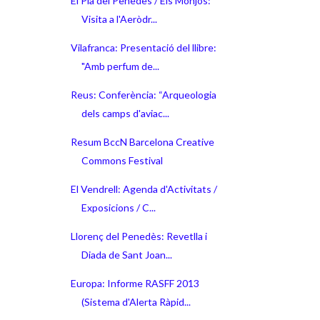
El Pla del Penedès / Els Monjos:
Visita a l'Aeròdr...
Vilafranca: Presentació del llibre:
"Amb perfum de...
Reus: Conferència: “Arqueologia
dels camps d'aviac...
Resum BccN Barcelona Creative
Commons Festival
El Vendrell: Agenda d'Activitats /
Exposicions / C...
Llorenç del Penedès: Revetlla i
Diada de Sant Joan...
Europa: Informe RASFF 2013
(Sistema d'Alerta Ràpid...