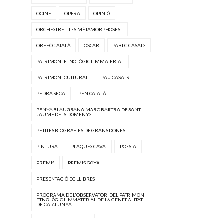
OCINE
ÒPERA
OPINIÓ
ORCHESTRE "·LES MÉTAMORPHOSES"
ORFEÓ CATALÀ
OSCAR
PABLO CASALS
PATRIMONI ETNOLÒGIC I IMMATERIAL
PATRIMONI CULTURAL
PAU CASALS
PEDRA SECA
PEN CATALÀ
PENYA BLAUGRANA MARC BARTRA DE SANT
JAUME DELS DOMENYS
PETITES BIOGRAFIES DE GRANS DONES
PINTURA
PLAQUES CAVA.
POESIA
PREMIS
PREMIS GOYA
PRESENTACIÓ DE LLIBRES
PROGRAMA DE L'OBSERVATORI DEL PATRIMONI
ETNOLÒGIC I IMMATERIAL DE LA GENERALITAT
DE CATALUNYA