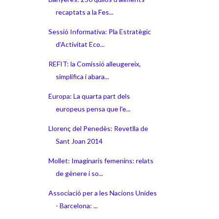
recaptats a la Fes...
Sessió Informativa: Pla Estratègic
d’Activitat Eco...
REFIT: la Comissió alleugereix,
simplifica i abara...
Europa: La quarta part dels
europeus pensa que l'e...
Llorenç del Penedès: Revetlla de
Sant Joan 2014
Mollet: Imaginaris femenins: relats
de gènere i so...
Associació per a les Nacions Unides
- Barcelona: ...