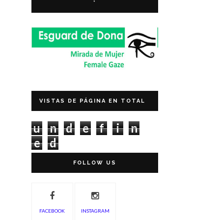
*
VISTAS DE PÁGINA EN TOTAL
u
n
d
e
f
i
n
e
d
FOLLOW US
FACEBOOK
INSTAGRAM