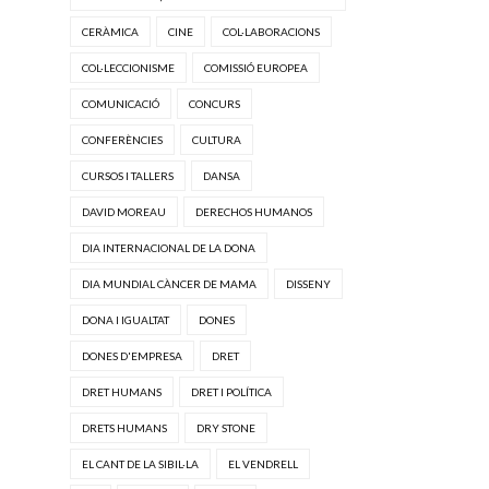
CERÀMICA
CINE
COL·LABORACIONS
COL·LECCIONISME
COMISSIÓ EUROPEA
COMUNICACIÓ
CONCURS
CONFERÈNCIES
CULTURA
CURSOS I TALLERS
DANSA
DAVID MOREAU
DERECHOS HUMANOS
DIA INTERNACIONAL DE LA DONA
DIA MUNDIAL CÀNCER DE MAMA
DISSENY
DONA I IGUALTAT
DONES
DONES D'EMPRESA
DRET
DRET HUMANS
DRET I POLÍTICA
DRETS HUMANS
DRY STONE
EL CANT DE LA SIBIL·LA
EL VENDRELL