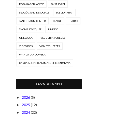
ROSA GARCÍA ASCOT
SANT JORDI
SECCIÓ CIÈNCIES SOCIALS
SOL·LIDARITAT
TANENBAUM CENTER
TEATRE
TEATRO
THOMAS TACQUET
UNESCO
UNESCOCAT
VEGUERIA PENEDÈS
VIDEOJOCS
VOIX ÉTOUFFÉES
WANDA LANDOWSKA
XARXA ADOPCIO ANIMALS DE COMPANYIA
BLOG ARCHIVE
2026
(5)
►
2025
(12)
►
2024
(22)
►