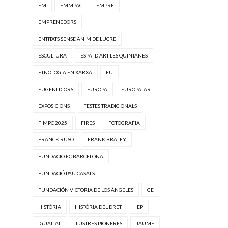
EM
EMMPAC
EMPRE
EMPRENEDORS
ENTITATS SENSE ÀNIM DE LUCRE
ESCULTURA
ESPAI D'ART LES QUINTANES
ETNOLOGIA EN XARXA
EU
EUGENI D'ORS
EUROPA
EUROPA. ART.
EXPOSICIONS
FESTES TRADICIONALS
FIMPC 2025
FIRES
FOTOGRAFIA
FRANCK RUSO
FRANK BRALEY
FUNDACIÓ FC BARCELONA
FUNDACIÓ PAU CASALS
FUNDACIÓN VICTORIA DE LOS ÁNGELES
GE
HISTÒRIA
HISTÒRIA DEL DRET
IEP
IGUALTAT
ILUSTRES PIONERES
JAUME