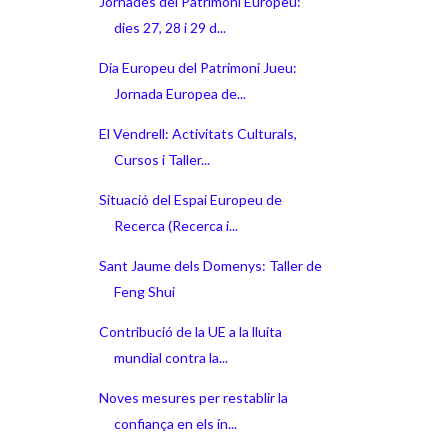
Jornades del Patrimoni Europeu:
dies 27, 28 i 29 d...
Dia Europeu del Patrimoni Jueu:
Jornada Europea de...
El Vendrell: Activitats Culturals,
Cursos i Taller...
Situació del Espai Europeu de
Recerca (Recerca i...
Sant Jaume dels Domenys: Taller de
Feng Shui
Contribució de la UE a la lluita
mundial contra la...
Noves mesures per restablir la
confiança en els ín...