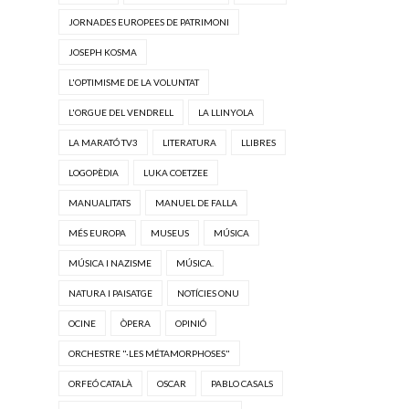
JORNADES EUROPEES DE PATRIMONI
JOSEPH KOSMA
L'OPTIMISME DE LA VOLUNTAT
L'ORGUE DEL VENDRELL
LA LLINYOLA
LA MARATÓ TV3
LITERATURA
LLIBRES
LOGOPÈDIA
LUKA COETZEE
MANUALITATS
MANUEL DE FALLA
MÉS EUROPA
MUSEUS
MÚSICA
MÚSICA I NAZISME
MÚSICA.
NATURA I PAISATGE
NOTÍCIES ONU
OCINE
ÒPERA
OPINIÓ
ORCHESTRE "·LES MÉTAMORPHOSES"
ORFEÓ CATALÀ
OSCAR
PABLO CASALS