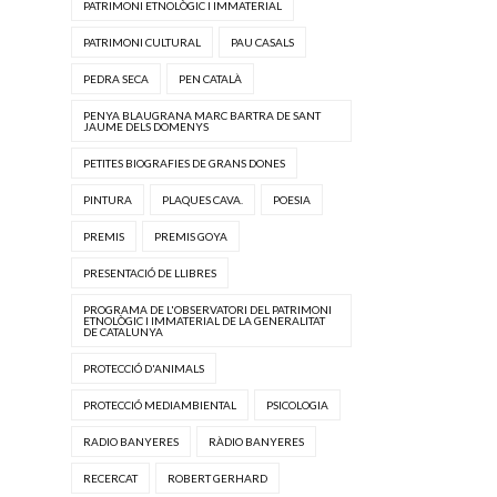
PATRIMONI ETNOLÒGIC I IMMATERIAL
PATRIMONI CULTURAL
PAU CASALS
PEDRA SECA
PEN CATALÀ
PENYA BLAUGRANA MARC BARTRA DE SANT
JAUME DELS DOMENYS
PETITES BIOGRAFIES DE GRANS DONES
PINTURA
PLAQUES CAVA.
POESIA
PREMIS
PREMIS GOYA
PRESENTACIÓ DE LLIBRES
PROGRAMA DE L'OBSERVATORI DEL PATRIMONI
ETNOLÒGIC I IMMATERIAL DE LA GENERALITAT
DE CATALUNYA
PROTECCIÓ D'ANIMALS
PROTECCIÓ MEDIAMBIENTAL
PSICOLOGIA
RADIO BANYERES
RÀDIO BANYERES
RECERCAT
ROBERT GERHARD