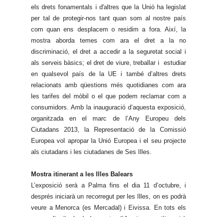
els drets fonamentals i d'altres que la Unió ha legislat
per tal de protegir-nos tant quan som al nostre país
com quan ens desplacem o residim a fora. Així, la
mostra aborda temes com ara el dret a la no
discriminació, el dret a accedir a la seguretat social i
als serveis bàsics; el dret de viure, treballar i estudiar
en qualsevol país de la UE i també d’altres drets
relacionats amb qüestions més quotidianes com ara
les tarifes del mòbil o el que podem reclamar com a
consumidors. Amb la inauguració d’aquesta exposició,
organitzada en el marc de l’Any Europeu dels
Ciutadans 2013, la Representació de la Comissió
Europea vol apropar la Unió Europea i el seu projecte
als ciutadans i les ciutadanes de Ses Illes.
Mostra itinerant a les Illes Balears
L’exposició serà a Palma fins el dia 11 d’octubre, i
després iniciarà un recorregut per les Illes, on es podrà
veure a Menorca (es Mercadal) i Eivissa. En tots els