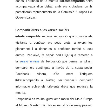
casos, l’arribada de la mostra
#drestcompartits
anirà
acompanyada d’un debat amb els ciutadans on hi
participaran representants de la Comissió Europea i el
Govern balear.
Compartir drets a les xarxes socials
#dretscompartits
és una exposició que
convida els
visitants a conèixer els seus drets, a exercir-los
plenament i a donar-los a conèixer també al seu
entorn. Per això, fa servir codis QR que remeten a
la
versió 'on-line
de l'exposició que permet ampliar i
compartir els continguts a través de la xarxa social
Facebook. Alhora, s’ha creat l’etiqueta
#dretscompartits a Twitter, per buscar i compartir
informació sobre els diferents drets que repassa la
mostra
.
L'exposició es va inaugurar amb motiu del Dia d'Europa
al Museu Marítim de Barcelona, el 9 de maig passat.