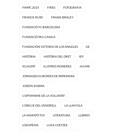
FIMPC 2025
FIRES
FOTOGRAFIA
FRANCK RUSO
FRANK BRALEY
FUNDACIÓ FC BARCELONA
FUNDACIÓ PAU CASALS
FUNDACIÓN VICTORIA DE LOS ÁNGELES
GE
HISTÒRIA
HISTÒRIA DEL DRET
IEP
IGUALTAT
ILUSTRES PIONERES
JAUME
JORNADES EUROPEES DE PATRIMONI
JOSEPH KOSMA
L'OPTIMISME DE LA VOLUNTAT
L'ORGUE DEL VENDRELL
LA LLINYOLA
LA MARATÓ TV3
LITERATURA
LLIBRES
LOGOPÈDIA
LUKA COETZEE