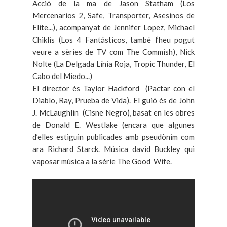
Acció de la ma de Jason Statham (Los
Mercenarios 2, Safe, Transporter, Asesinos de
Elite...), acompanyat de Jennifer Lopez, Michael
Chiklis (Los 4 Fantásticos, també l’heu pogut
veure a sèries de TV com The Commish), Nick
Nolte (La Delgada Línia Roja, Tropic Thunder, El
Cabo del Miedo...)
El director és Taylor Hackford (Pactar con el
Diablo, Ray, Prueba de Vida). El guió és de John
J. McLaughlin (Cisne Negro), basat en les obres
de Donald E. Westlake (encara que algunes
d’elles estiguin publicades amb pseudònim com
ara Richard Starck. Música david Buckley qui
vaposar música a la sèrie The Good Wife.