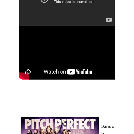
Dando
la