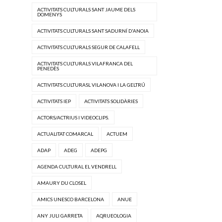
ACTIVITATS CULTURALS SANT JAUME DELS
DOMENYS
ACTIVITATS CULTURALS SANT SADURNÍ D'ANOIA
ACTIVITATS CULTURALS SEGUR DE CALAFELL
ACTIVITATS CULTURALS VILAFRANCA DEL
PENEDÈS
ACTIVITATS CULTURASL VILANOVA I LA GELTRÚ
ACTIVITATS IEP
ACTIVITATS SOLIDÀRIES
ACTORS/ACTRIUS I VIDEOCLIPS.
ACTUALITAT COMARCAL
ACTUEM
ADAP
ADEG
ADEPG
AGENDA CULTURAL EL VENDRELL
AMAURY DU CLOSEL
AMICS UNESCO BARCELONA
ANUE
ANY JULI GARRETA
AQRUEOLOGIA