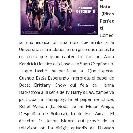
Nota
(Pitch
Perfec
t)
Comèd
ia amb música, on una noia que arriba a la
Universitat i la inclouen en un grup que només té
en comú que quan canten ho fan bé. Anna
Kendrick (Jessica a Eclipse a La Saga Crepúsculo,
i que també ha participat a Que Esperar
Cuando Estás Esperando interpreta el paper de
Beca; Brittany Snow qui feia de Henna
Backstrom a la sèrie de tv Harry’s Law, també va
participar a Hairspray, fa el paper de Chloe;
Rebel Wilson (La Boda de mi Mejor Amiga,
Despedida de Soltera), fa de Fat Amy. El
director és Jason Moore qui prové de la
televisón on ha dirigit episodis de Dawson