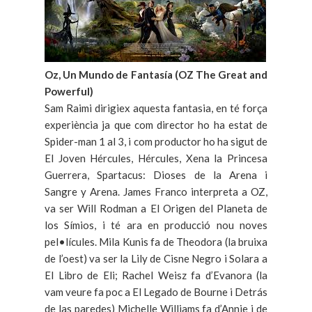
Oz, Un Mundo de Fantasía (OZ The Great and
Powerful)
Sam Raimi dirigiex aquesta fantasia, en té força
experiència ja que com director ho ha estat de
Spider-man 1 al 3, i com productor ho ha sigut de
El Joven Hércules, Hércules, Xena la Princesa
Guerrera, Spartacus: Dioses de la Arena i
Sangre y Arena. James Franco interpreta a OZ,
va ser Will Rodman a El Origen del Planeta de
los Símios, i té ara en producció nou noves
pel•lícules. Mila Kunis fa de Theodora (la bruixa
de l’oest) va ser la Lily de Cisne Negro i Solara a
El Libro de Eli; Rachel Weisz fa d’Evanora (la
vam veure fa poc a El Legado de Bourne i Detrás
de las paredes) Michelle Williams fa d’Annie i de