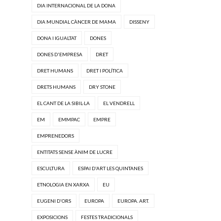
DIA INTERNACIONAL DE LA DONA
DIA MUNDIAL CÀNCER DE MAMA
DISSENY
DONA I IGUALTAT
DONES
DONES D'EMPRESA
DRET
DRET HUMANS
DRET I POLÍTICA
DRETS HUMANS
DRY STONE
EL CANT DE LA SIBIL·LA
EL VENDRELL
EM
EMMPAC
EMPRE
EMPRENEDORS
ENTITATS SENSE ÀNIM DE LUCRE
ESCULTURA
ESPAI D'ART LES QUINTANES
ETNOLOGIA EN XARXA
EU
EUGENI D'ORS
EUROPA
EUROPA. ART.
EXPOSICIONS
FESTES TRADICIONALS