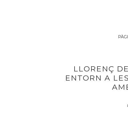
PÀG
LLORENÇ DE
ENTORN A LE
AMB