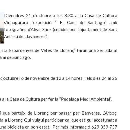
Divendres 21 d’octubre a les 8:30 a la Casa de Cultura
s’inaugurarà l’exposició “ El Camí de Santiago” amb
fotografies d’Alvar Sàez (cedides per l’ajuntament de Sant
Andreu de Llavaneres”.
sta Espardenyes de Vetes de Llorenç” faran una xerrada al
Camí de Santiago.
’octubre i 6 de novembre de 12 a 14 hores; i els dies 24 al 26
 a la Casa de Cultura per fer la “Pedalada Medi Ambiental”.
i que parteix de Llorenç per passar per Banyeres, L’Arboç,
ada a Llorenç. Qui vulgui participar cal que estigui acostumat a
s i una bicicleta en bon estat. Per més informació 629 359 737