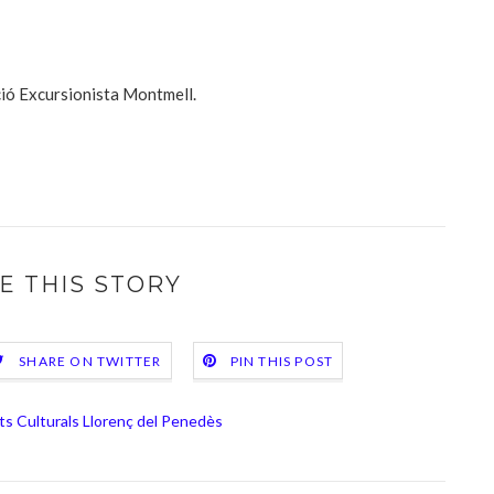
ció Excursionista Montmell.
E THIS STORY
SHARE ON TWITTER
PIN THIS POST
ats Culturals Llorenç del Penedès