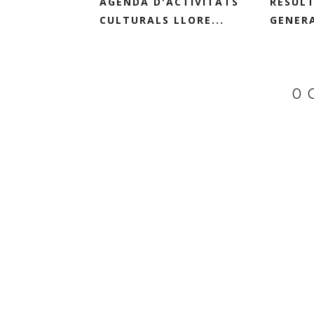
AGENDA D'ACTIVITATS
RESULT
CULTURALS LLORE...
GENERA
0